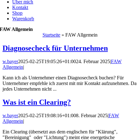
Über mich
Kontakt
Shop
Warenkorb
FAW Allgemein
Startseite
»
FAW Allgemein
Diagnosecheck für Unternehmen
w.bayer
2025-02-25T19:05:26+01:00
24. Februar 2025
|
FAW
Allgemein
|
Kann ich als Unternehmer einen Diagnosecheck buchen? Für
Unternehmer empfehle ich zuerst mit mir Kontakt aufzunehmen. Da
jedes Unternehmen nicht ...
Was ist ein Clearing?
w.bayer
2025-02-25T19:08:16+01:00
8. Februar 2025
|
FAW
Allgemein
|
Ein Clearing (übersetzt aus dem englischen für "Klärung",
"Bereinigung" oder "Lichtung") meint eine energetische