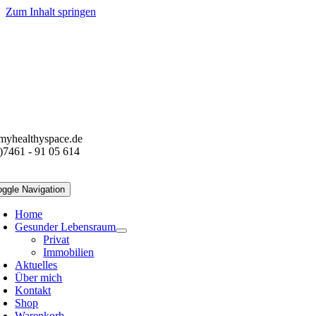
Zum Inhalt springen
myhealthyspace.de
)7461 - 91 05 614
oggle Navigation
Home
Gesunder Lebensraum
Privat
Immobilien
Aktuelles
Über mich
Kontakt
Shop
Warenkorb